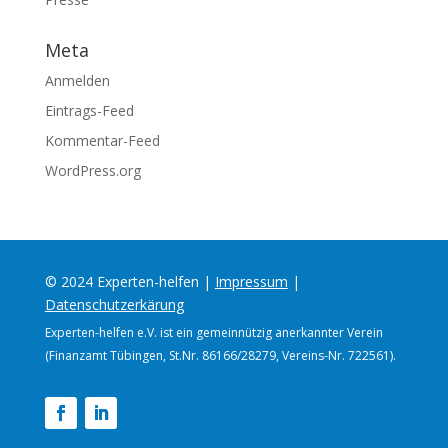
Meta
Anmelden
Eintrags-Feed
Kommentar-Feed
WordPress.org
© 2024 Experten-helfen |
Impressum
|
Datenschutzerkärung
Experten-helfen e.V. ist ein gemeinnützig anerkannter Verein
(Finanzamt Tübingen, St.Nr. 86166/28279, Vereins-Nr. 722561).