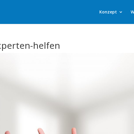
Konzept
W
perten-helfen