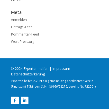
Meta
Anmelden
Eintrags-Feed
Kommentar-Feed
WordPress.org
© 2024 Experten-helfen |
Impressum
|
Datenschutzerkärung
Experten-helfen e.V. ist ein gemeinnützig anerkannter Verein
(Finanzamt Tübingen, St.Nr. 86166/28279, Vereins-Nr. 722561).