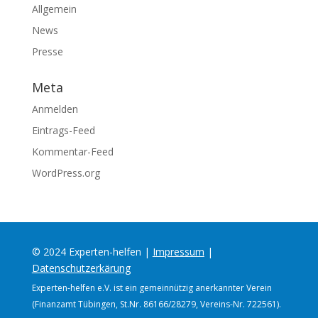
Allgemein
News
Presse
Meta
Anmelden
Eintrags-Feed
Kommentar-Feed
WordPress.org
© 2024 Experten-helfen |
Impressum
|
Datenschutzerkärung
Experten-helfen e.V. ist ein gemeinnützig anerkannter Verein
(Finanzamt Tübingen, St.Nr. 86166/28279, Vereins-Nr. 722561).