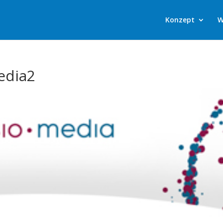
Konzept
W
edia2