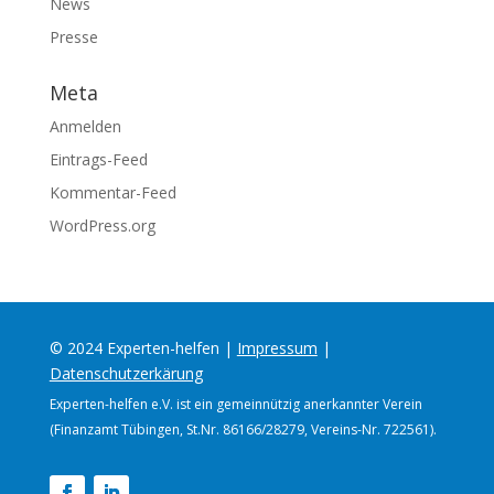
News
Presse
Meta
Anmelden
Eintrags-Feed
Kommentar-Feed
WordPress.org
© 2024 Experten-helfen |
Impressum
|
Datenschutzerkärung
Experten-helfen e.V. ist ein gemeinnützig anerkannter Verein
(Finanzamt Tübingen, St.Nr. 86166/28279, Vereins-Nr. 722561).