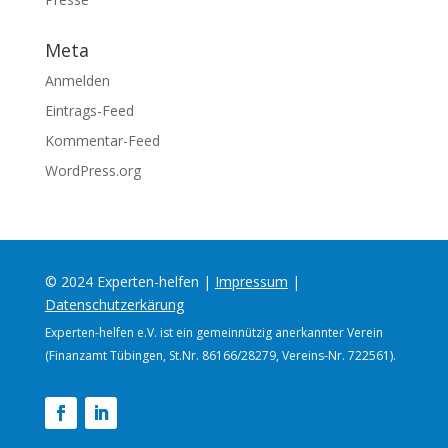
Meta
Anmelden
Eintrags-Feed
Kommentar-Feed
WordPress.org
© 2024 Experten-helfen |
Impressum
|
Datenschutzerkärung
Experten-helfen e.V. ist ein gemeinnützig anerkannter Verein
(Finanzamt Tübingen, St.Nr. 86166/28279, Vereins-Nr. 722561).