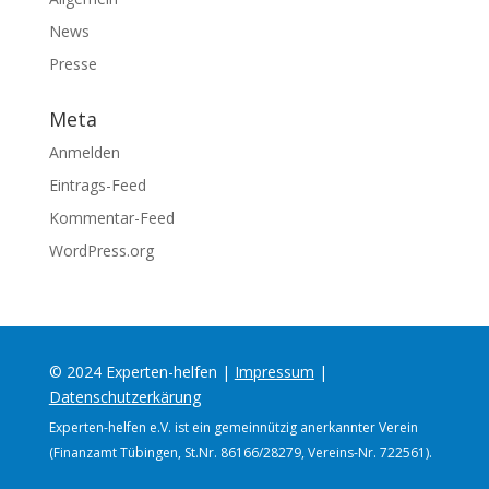
News
Presse
Meta
Anmelden
Eintrags-Feed
Kommentar-Feed
WordPress.org
© 2024 Experten-helfen |
Impressum
|
Datenschutzerkärung
Experten-helfen e.V. ist ein gemeinnützig anerkannter Verein
(Finanzamt Tübingen, St.Nr. 86166/28279, Vereins-Nr. 722561).