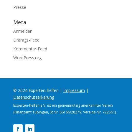
Presse
Meta
Anmelden
Eintrags-Feed
Kommentar-Feed
WordPress.org
© 2024 Experten-helfen |
Impressum
|
Datenschutzerkärung
Experten-helfen e.V. ist ein gemeinnützig anerkannter Verein
(Finanzamt Tübingen, St.Nr. 86166/28279, Vereins-Nr. 722561).