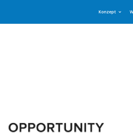
Konzept
W