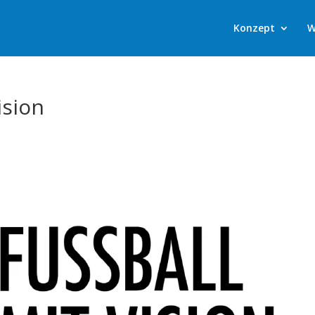
Konzept
W
ision