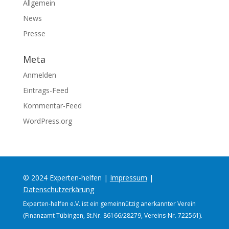
Allgemein
News
Presse
Meta
Anmelden
Eintrags-Feed
Kommentar-Feed
WordPress.org
© 2024 Experten-helfen |
Impressum
|
Datenschutzerkärung
Experten-helfen e.V. ist ein gemeinnützig anerkannter Verein
(Finanzamt Tübingen, St.Nr. 86166/28279, Vereins-Nr. 722561).