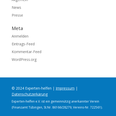
News
Presse
Meta
Anmelden
Eintrags-Feed
Kommentar-Feed
WordPress.org
© 2024 Experten-helfen |
Impressum
|
Datenschutzerkärung
Experten-helfen e.V. ist ein gemeinnützig anerkannter Verein
(Finanzamt Tübingen, St.Nr. 86166/28279, Vereins-Nr. 722561).