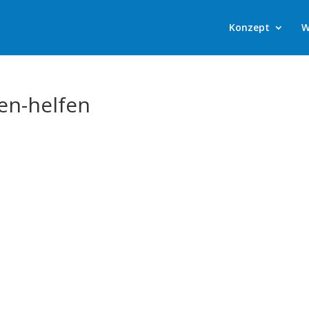
Konzept
W
en-helfen