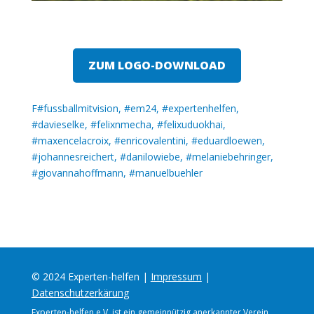
ZUM LOGO-DOWNLOAD
F#fussballmitvision, #em24, #expertenhelfen,
#davieselke, #felixnmecha, #felixuduokhai,
#maxencelacroix, #enricovalentini, #eduardloewen,
#johannesreichert, #danilowiebe, #melaniebehringer,
#giovannahoffmann, #manuelbuehler
© 2024 Experten-helfen |
Impressum
|
Datenschutzerkärung
Experten-helfen e.V. ist ein gemeinnützig anerkannter Verein