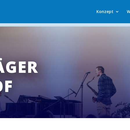
Konzept
W
ÄGER
OF