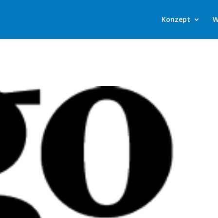
Konzept
W