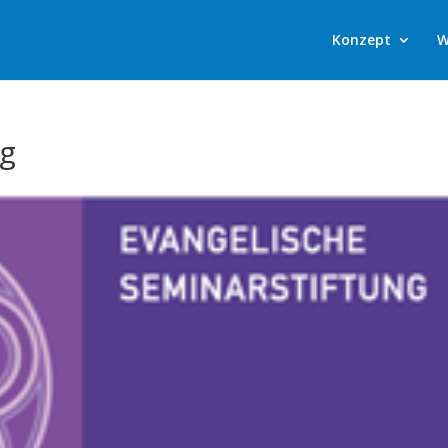
Konzept
W
ng