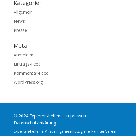
Kategorien
Allgemein
News
Presse
Meta
Anmelden
Eintrags-Feed
Kommentar-Feed
WordPress.org
© 2024 Experten-helfen |
Impressum
|
Datenschutzerkärung
Experten-helfen e.V. ist ein gemeinnützig anerkannter Verein