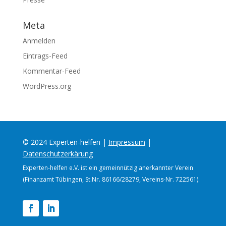
Meta
Anmelden
Eintrags-Feed
Kommentar-Feed
WordPress.org
© 2024 Experten-helfen |
Impressum
|
Datenschutzerkärung
Experten-helfen e.V. ist ein gemeinnützig anerkannter Verein
(Finanzamt Tübingen, St.Nr. 86166/28279, Vereins-Nr. 722561).