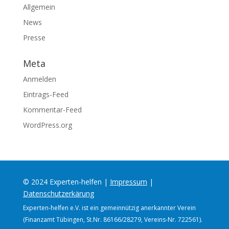
Allgemein
News
Presse
Meta
Anmelden
Eintrags-Feed
Kommentar-Feed
WordPress.org
© 2024 Experten-helfen |
Impressum
|
Datenschutzerkärung
Experten-helfen e.V. ist ein gemeinnützig anerkannter Verein
(Finanzamt Tübingen, St.Nr. 86166/28279, Vereins-Nr. 722561).