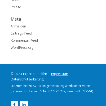
Presse
Meta
Anmelden
Eintrags-Feed
Kommentar-Feed
WordPress.org
© 2024 Experten-helfen |
Impressum
|
Datenschutzerkärung
Experten-helfen e.V. ist ein gemeinnützig anerkannter Verein
(Finanzamt Tübingen, St.Nr. 86166/28279, Vereins-Nr. 722561).