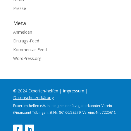
Presse
Meta
Anmelden
Eintrags-Feed
Kommentar-Feed
WordPress.org
© 2024 Experten-helfen |
Impressum
|
Datenschutzerkärung
Experten-helfen e.V. ist ein gemeinnützig anerkannter Verein
(Finanzamt Tübingen, St.Nr. 86166/28279, Vereins-Nr. 722561).