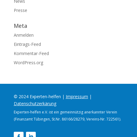
News
Presse
Meta
Anmelden
Eintrags-Feed
Kommentar-Feed
WordPress.org
© 2024 Experten-helfen |
Impressum
|
Datenschutzerkärung
Experten-helfen e.V. ist ein gemeinnützig anerkannter Verein
(Finanzamt Tübingen, St.Nr. 86166/28279, Vereins-Nr. 722561).