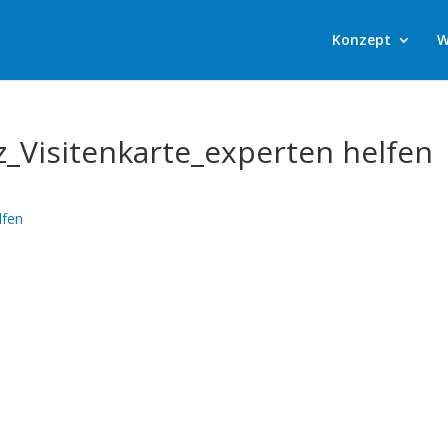
Konzept
W
Visitenkarte_experten helfen
lfen