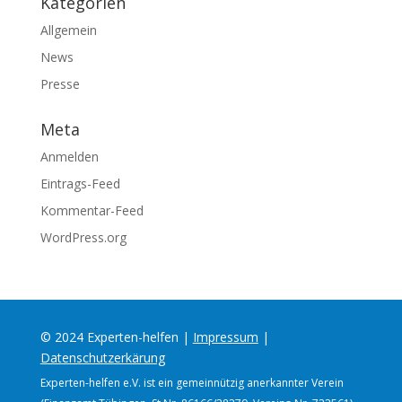
Kategorien
Allgemein
News
Presse
Meta
Anmelden
Eintrags-Feed
Kommentar-Feed
WordPress.org
© 2024 Experten-helfen |
Impressum
|
Datenschutzerkärung
Experten-helfen e.V. ist ein gemeinnützig anerkannter Verein