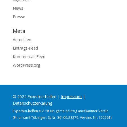
News
Presse
Meta
Anmelden
Eintrags-Feed
Kommentar-Feed
WordPress.org
© 2024 Experten-helfen |
Impressum
|
Datenschutzerkärung
Experten-helfen e.V. ist ein gemeinnützig anerkannter Verein
(Finanzamt Tübingen, St.Nr. 86166/28279, Vereins-Nr. 722561).