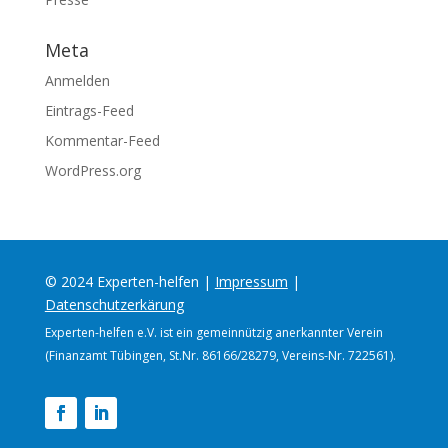
Meta
Anmelden
Eintrags-Feed
Kommentar-Feed
WordPress.org
© 2024 Experten-helfen |
Impressum
|
Datenschutzerkärung
Experten-helfen e.V. ist ein gemeinnützig anerkannter Verein
(Finanzamt Tübingen, St.Nr. 86166/28279, Vereins-Nr. 722561).