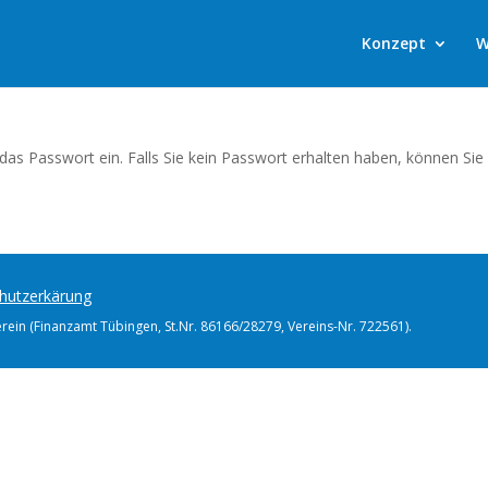
Konzept
W
 das Passwort ein. Falls Sie kein Passwort erhalten haben, können Sie
hutzerkärung
erein (Finanzamt Tübingen, St.Nr. 86166/28279, Vereins-Nr. 722561).