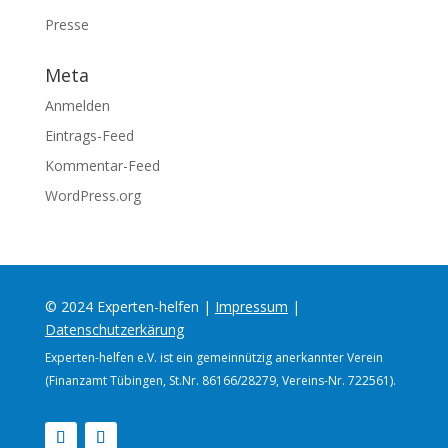
Presse
Meta
Anmelden
Eintrags-Feed
Kommentar-Feed
WordPress.org
© 2024 Experten-helfen |
Impressum
|
Datenschutzerkärung
Experten-helfen e.V. ist ein gemeinnützig anerkannter Verein
(Finanzamt Tübingen, St.Nr. 86166/28279, Vereins-Nr. 722561).