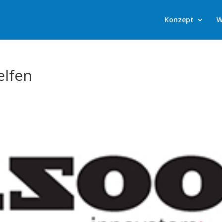
Konzept
W
elfen