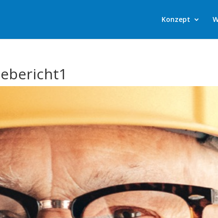
Konzept
W
sebericht1