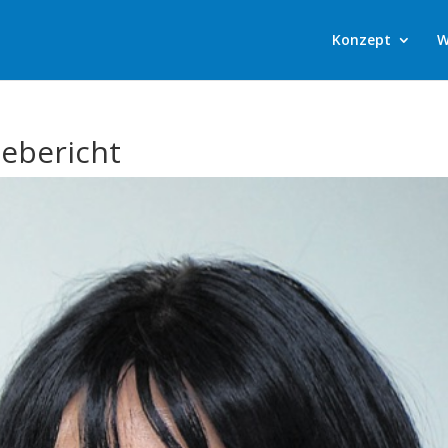
Konzept
W
sebericht