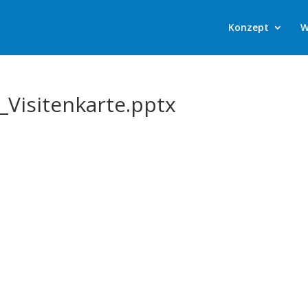
Konzept
W
_Visitenkarte.pptx